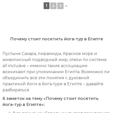
1
2
3
►
ПОЛЕЗНАЯ ИНФОРМАЦИЯ О ЙОГЕ, ЙОГА-
ТУРАХ, АСАНАХ, ПРАНАЯМЕ, МЕДИТАЦИИ И
ЗДОРОВОМУ ОБРАЗУ ЖИЗНИ
Почему стоит посетить йога-тур в Египте
Пустыня Сахара, пирамиды, Красное море и
живописный подводный мир, отели по системе
all inclusive – именно такие ассоциации
возникают при упоминании Египта. Возможно ли
объединить все эти понятия с духовной
практикой йоги в йога-туре в Египте – давайте
разбираться.
6 заметок на тему «Почему стоит посетить
йога-тур в Египте»: