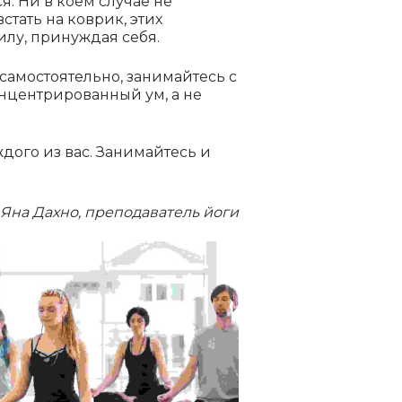
ся. Ни
в коем случае не
встать на коврик, этих
силу, принуждая себя.
самостоятельно, занимайтесь с
онцентрированный ум, а не
аждого
из вас. Занимайтесь и
Яна Дахно, преподаватель йоги