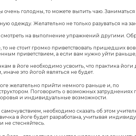
 вы очень голодны, то можете выпить чаю. Заниматьс
бную одежду. Желательно не только разуваться на з
и смотреть на выполнение упражнений другими.
Обр
е, то не стоит громко приветствовать пришедших во
енным приветствием, а если вам нужно
уйти раньше,
чкам в йоге необходимо усвоить, что практика йоги
иначе это йогой являться не будет.
йоге желательно прийти немного раньше и, по
структором. Поговорить о возможных затруднениях
доровья и индивидуальные возможности.
с самочувствием, необходимо сказать об этом учите
овичка в йоге будет
разработана, учитывая индивиду
и не стесняйтесь.