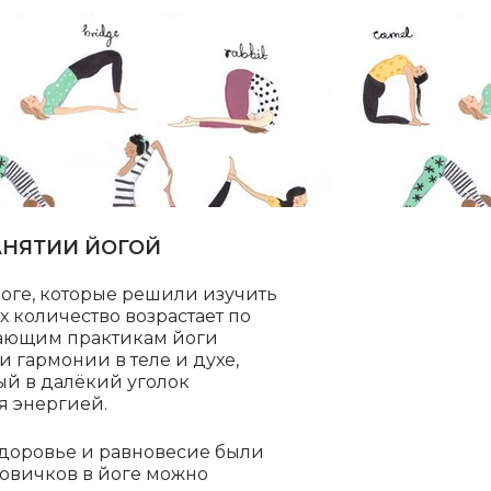
ЗАНЯТИИ ЙОГОЙ
оге, которые решили изучить
их количество возрастает по
нающим практикам йоги
и гармонии в теле и духе,
ый в далёкий уголок
я энергией.
 здоровье и равновесие были
новичков в йоге можно