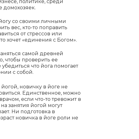
изнесе, политике, среди
е домохозяек.
йогу со своими личными
зить вес, кто-то поправить
авиться от стрессов или
-то хочет «единения с Богом».
заняться самой древней
, чтобы проверить ее
е убедиться что йога помогает
нии с собой.
 йогой, новичку в йоге не
товиться.
Единственное, можно
врачом, если что-то тревожит в
 на занятия йогой могут
лает.
Ни подготовка в
зраст новичка в йоге роли не