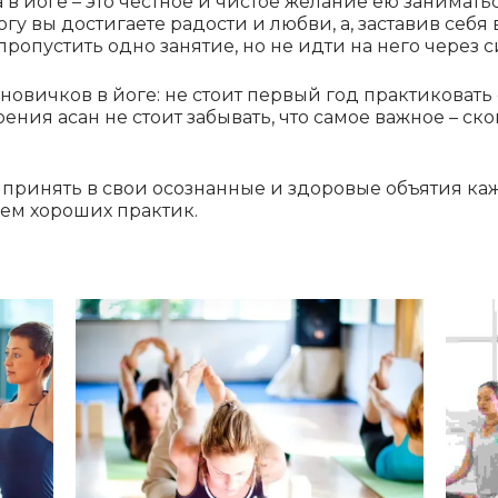
 в йоге – это честное и чистое желание ею занимать
огу вы достигаете радости и любви, а,
заставив себя 
пропустить одно
занятие, но не идти на него через 
овичков в йоге: не стоит первый год практиковать
оения асан не стоит
забывать, что самое важное – ск
а принять в свои осознанные и здоровые объятия к
сем хороших практик.