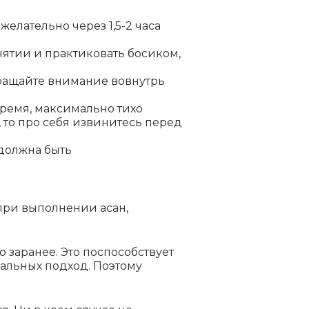
я
желательно через 1,5-2 часа
анятии
и практиковать босиком,
ащайте внимание вовнутрь
время,
максимально тихо
 то про себя извинитесь перед
должна быть
 при
выполнении асан,
лю
заранее. Это поспособствует
альных подход. Поэтому