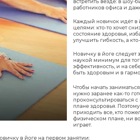
встретить везде: в шоу-б
работников офиса и даж
Каждый новичок идёт в 
целями: кто-то хочет сни
состояние здоровья, изб
улучшить гибкость, а кто
Новичку в йоге следует 
наукой минимум для того
эффективность, и на себ
быть здоровым и в гармо
Чтобы начать заниматься
нужно заранее как-то го
проконсультироваться с 
плане здоровья. Поэтому
приходить все, кто поже
физическом плане, ни во
играет.
новичку в йоге на первом занятии: