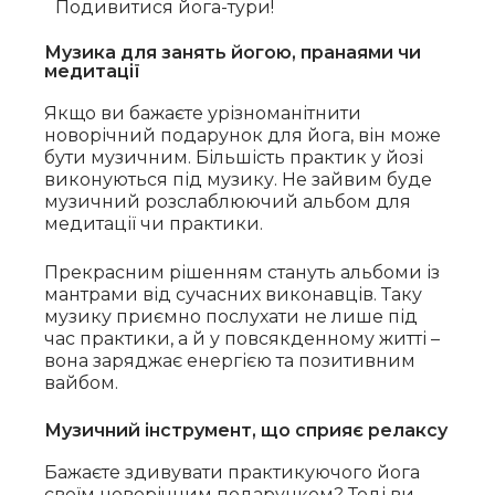
Подивитися йога-тури!
Музика для занять йогою, пранаями чи
медитації
Якщо ви бажаєте урізноманітнити
новорічний подарунок для йога, він може
бути музичним. Більшість практик у йозі
виконуються під музику. Не зайвим буде
музичний розслаблюючий альбом для
медитації чи практики.
Прекрасним рішенням стануть альбоми із
мантрами від сучасних виконавців. Таку
музику приємно послухати не лише під
час практики, а й у повсякденному житті –
вона заряджає енергією та позитивним
вайбом.
Музичний інструмент, що сприяє релаксу
Бажаєте здивувати практикуючого йога
своїм новорічним подарунком? Тоді ви