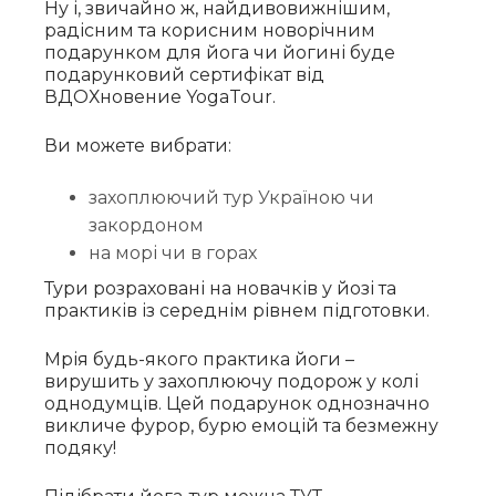
Ну і, звичайно ж, найдивовижнішим,
радісним та корисним новорічним
подарунком для йога чи йогині буде
подарунковий сертифікат від
ВДОХновение YogaTour.
Ви можете вибрати:
захоплюючий тур Україною чи
закордоном
на морі чи в горах
Тури розраховані на новачків у йозі та
практиків із середнім рівнем підготовки.
Мрія будь-якого практика йоги –
вирушить у захоплюючу подорож у колі
однодумців. Цей подарунок однозначно
викличе фурор, бурю емоцій та безмежну
подяку!