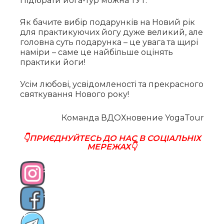
Підібрати йога-тур можна ТУТ.
Як бачите вибір подарунків на Новий рік
для практикуючих йогу дуже великий, але
головна суть подарунка – це увага та щирі
наміри – саме це найбільше оцінять
практики йоги!
Усім любові, усвідомленості та прекрасного
святкування Нового року!
Команда ВДОХновение YogaTour
👇ПРИЄДНУЙТЕСЬ ДО НАС В СОЦІАЛЬНІХ
МЕРЕЖАХ👇