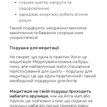
сприяє зняттю напруги та
оздоровленню
заряджає енергією, робить ясним
розум.
Такий подарунок неодмінно викличе
захоплення та бажання скоріше ним
скористатися!
Подушка для медитації
Не секрет, що одна із практик йоги це
медитація. Медитувати можна на будь-
чому, але найзручніше мати спеціальне
пристосування для цього – подушку для
медитації. Це ще один практичний і такий
необхідний подарунок для йогів.
Медитація на такій подушці проходить
набагато зручніше,
ніж на йога-маті або
підлозі, це пов’язано з тим, що сидячи на
подушці набагато легше тримати рівну