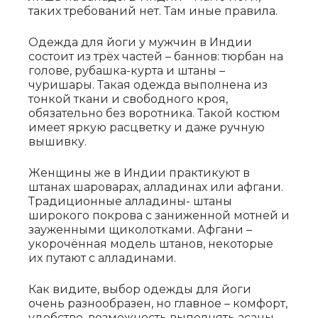
таких требований нет. Там иные правила.
Одежда для йоги у мужчин в Индии
состоит из трёх частей – баннов: тюрбан на
голове, рубашка-курта и штаны –
чуришары. Такая одежда выполнена из
тонкой ткани и свободного кроя,
обязательно без воротника. Такой костюм
имеет яркую расцветку и даже ручную
вышивку.
Женщины же в Индии практикуют в
штанах шароварах, алладинах или афгани.
Традиционные алладины- штаны
широкого покрова с заниженной мотней и
зауженными щиколотками. Афгани –
укорочённая модель штанов, некоторые
их путают с алладинами.
Как видите, выбор одежды для йоги
очень разнообразен, но главное – комфорт,
удобство, возможность выполнять асаны