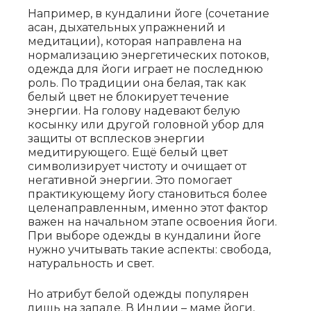
Например, в кундалини йоге (сочетание
асан, дыхательных упражнений и
медитации), которая направлена на
нормализацию энергетических потоков,
одежда для йоги играет не последнюю
роль. По традиции она белая, так как
белый цвет не блокирует течение
энергии. На голову надевают белую
косынку или другой головной убор для
защиты от всплесков энергии
медитирующего. Ещё белый цвет
символизирует чистоту и очищает от
негативной энергии. Это помогает
практикующему йогу становиться более
целенаправленным, именно этот фактор
важен на начальном этапе освоения йоги.
При выборе одежды в кундалини йоге
нужно учитывать такие аспекты: свобода,
натуральность и свет.
Но атрибут белой одежды популярен
лишь на западе. В Индии – маме йоги,