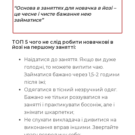
“Основа в заняттях для новачка в йозі –
це чесне і чисте бажання нею
займатися”
ТОП 5 чого не слід робити новачкові в
йозі на першому занятті:
Наїдатися до заняття. Якщо ви дуже
голодні, то можете випити чаю.
Займатися бажано через 1,5-2 години
після їжі;
Одягатися в тісний незручний одяг.
Бажано не тільки роззуватися на
занятті і практикувати босоніж, але і
знімати шкарпетки;
Не слухати викладача і дивитися на
виконання вправ іншими. Звертайте
увагу всередину себе;