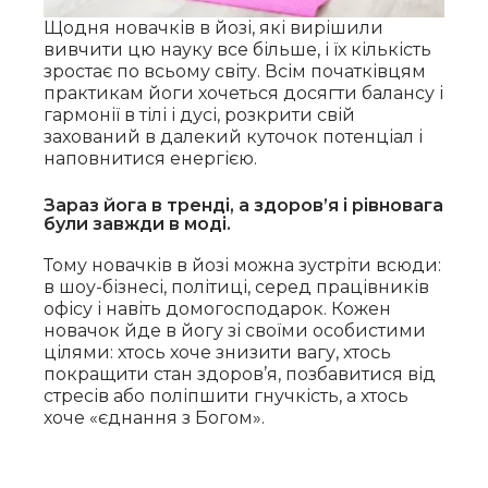
Щодня новачків в йозі, які вирішили
вивчити цю науку все більше, і їх кількість
зростає по всьому світу. Всім початківцям
практикам йоги хочеться досягти балансу і
гармонії в тілі і дусі, розкрити свій
захований в далекий куточок потенціал і
наповнитися енергією.
Зараз йога в тренді, а здоров’я і рівновага
були завжди в моді.
Тому новачків в йозі можна зустріти всюди:
в шоу-бізнесі, політиці, серед працівників
офісу і навіть домогосподарок.
Кожен
новачок йде в йогу зі своїми особистими
цілями: хтось хоче знизити вагу, хтось
покращити стан здоров’я, позбавитися від
стресів або поліпшити гнучкість, а хтось
хоче «єднання з Богом».