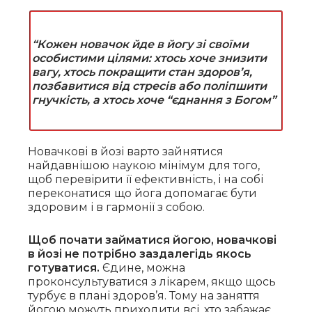
“Кожен новачок йде в йогу зі своїми
особистими цілями: хтось хоче знизити
вагу, хтось покращити стан здоров’я,
позбавитися від стресів або поліпшити
гнучкість, а хтось хоче “єднання з Богом”
Новачкові в йозі варто зайнятися
найдавнішою наукою мінімум для того,
щоб перевірити її ефективність, і на собі
переконатися що йога допомагає бути
здоровим і в гармонії з собою.
Щоб почати займатися йогою, новачкові
в йозі не потрібно заздалегідь якось
готуватися.
Єдине, можна
проконсультуватися з лікарем, якщо щось
турбує в плані здоров’я. Тому на заняття
йогою можуть приходити всі, хто забажає.