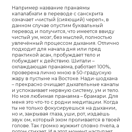
Например название пранаямы
капалабхати в переводе с санскрита
означает «чистый (сияющий) череп», в
данном случае опустим буквальный
перевод и получится, что имеется ввиду
чистый ум, мозг, без мыслей, полностью
увлечённый процессом дыхания. Отлично
подходит для начала дня или пред
практикой асан, пробуждает тело и
побуждает к действию. Шитали –
охлаждающая пранаяма, работает 100%,
проверена лично мною в 50-градусную
жару в пустыне на Востоке. Нади-шодхана
– прекрасно очищает дыхательные каналы
и успокаивает нервную систему, ум и тело.
Но моя любимая пранаяма – брамари. Для
меня это что-то с родни медитации. Когда
ты не только фокусируешься на дыхании,
но и, закрывая глаза, уши, рот, издаёшь
звук ом, который эхом проливается в твоей
голове. Так громко жужжит словно пчела, а
потом стихает. И в этот момент наступает