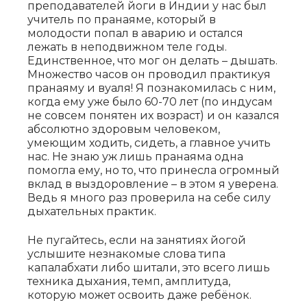
преподавателей йоги в Индии у нас был
учитель по пранаяме, который в
молодости попал в аварию и остался
лежать в неподвижном теле годы.
Единственное, что мог он делать – дышать.
Множество часов он проводил практикуя
пранаяму и вуаля! Я познакомилась с ним,
когда ему уже было 60-70 лет (по индусам
не совсем понятен их возраст) и он казался
абсолютно здоровым человеком,
умеющим ходить, сидеть, а главное учить
нас. Не знаю уж лишь пранаяма одна
помогла ему, но то, что принесла огромный
вклад в выздоровление – в этом я уверена.
Ведь я много раз проверила на себе силу
дыхательных практик.
Не пугайтесь, если на занятиях йогой
услышите незнакомые слова типа
капалабхати либо шитали, это всего лишь
техника дыхания, темп, амплитуда,
которую может освоить даже ребёнок.