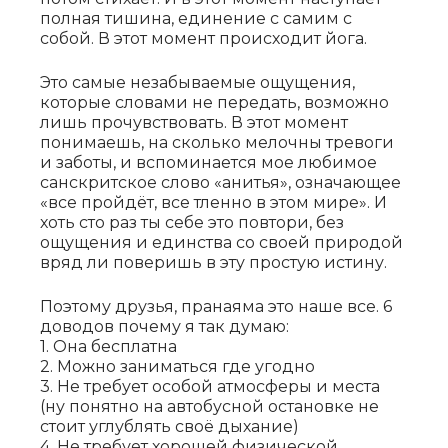
полная тишина, единение с самим с
собой. В этот момент происходит йога.
Это самые незабываемые ощущения,
которые словами не передать, возможно
лишь прочувствовать. В этот момент
понимаешь, на сколько мелочны тревоги
и заботы, и вспоминается мое любимое
санскритское слово «анитья», означающее
«все пройдёт, все тленно в этом мире». И
хоть сто раз ты себе это повтори, без
ощущения и единства со своей природой
вряд ли поверишь в эту простую истину.
Поэтому друзья, пранаяма это наше все. 6
доводов почему я так думаю:
1. Она бесплатна
2. Можно заниматься где угодно
3. Не требует особой атмосферы и места
(ну понятно на автобусной остановке не
стоит углублять своё дыхание)
4. Не требует хорошей физической