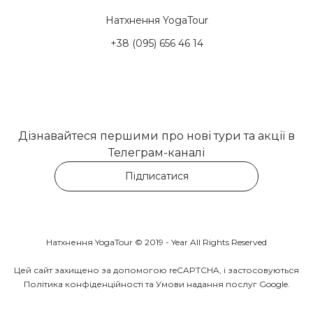
Натхнення YogaTour
+38 (095) 656 46 14
Дізнавайтеся першими про нові тури та акції в
Телеграм-каналі
Підписатися
Натхнення YogaTour
© 2019 -
Year
All Rights Reserved
Цей сайт захищено за допомогою reCAPTCHA, і застосовуються
Політика конфіденційності
та
Умови надання послуг Google
.