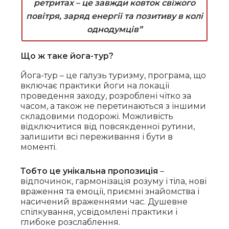
ретритах – це завжди ковток свіжого
повітря, заряд енергії та позитиву в колі
однодумців”
Що ж таке йога-тур?
Йога-тур – це галузь туризму, програма, що
включає практики йоги на локації
проведення заходу, розроблені чітко за
часом, а також не перетинаються з іншими
складовими подорожі. Можливість
відключитися від повсякденної рутини,
залишити всі переживання і бути в
моменті.
Тобто це унікальна пропозиція
–
відпочинок, гармонізація розуму і тіла, нові
враження та емоції, приємні знайомства і
насичений враженнями час. Душевне
спілкування, усвідомлені практики і
глибоке розслаблення.