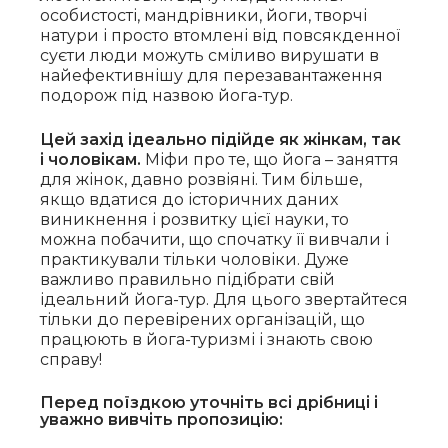
особистості, мандрівники, йоги, творчі
натури і просто втомлені від повсякденної
суєти люди можуть сміливо вирушати в
найефективнішу для перезавантаження
подорож під назвою йога-тур.
Цей захід ідеально підійде як жінкам, так
і чоловікам.
Міфи про те, що йога – заняття
для жінок, давно розвіяні. Тим більше,
якщо вдатися до історичних даних
виникнення і розвитку цієї науки, то
можна побачити, що спочатку її вивчали і
практикували тільки чоловіки.
Дуже
важливо правильно підібрати свій
ідеальний йога-тур. Для цього звертайтеся
тільки до перевірених організацій, що
працюють в йога-туризмі і знають свою
справу!
Перед поїздкою уточніть всі дрібниці і
уважно вивчіть пропозицію: