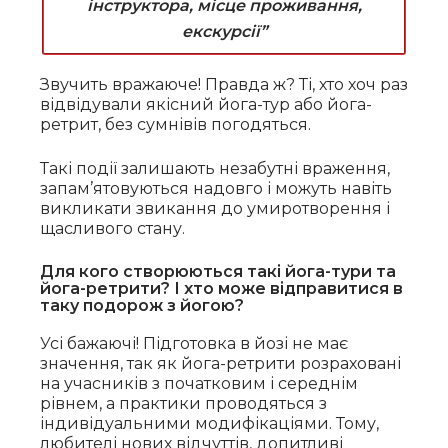
інструктора, місце проживання,
екскурсії”
Звучить вражаюче! Правда ж? Ті, хто хоч раз
відвідували якісний йога-тур або йога-
ретрит, без сумнівів погодяться.
Такі події залишають незабутні враження,
запам’ятовуються надовго і можуть навіть
викликати звикання до умиротворення і
щасливого стану.
Для кого створюються такі йога-тури та
йога-ретрити? І хто може відправитися в
таку подорож з йогою?
Усі бажаючі! Підготовка в йозі не має
значення, так як йога-ретрити розраховані
на учасників з початковим і середнім
рівнем, а практики проводяться з
індивідуальними модифікаціями. Тому,
любителі нових відчуттів, допитливі