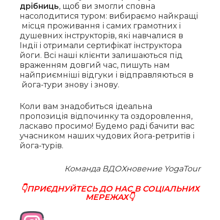
дрібниць
, щоб ви змогли сповна
насолодитися туром: вибираємо найкращі
місця проживання і самих грамотних і
душевних інструкторів, які навчалися в
Індії і отримали сертифікат інструктора
йоги. Всі наші клієнти залишаються під
враженням довгий час, пишуть нам
найприємніші відгуки і відправляються в
йога-тури знову і знову.
Коли вам знадобиться ідеальна
пропозиція відпочинку та оздоровлення,
ласкаво просимо! Будемо раді бачити вас
учасником наших чудових йога-ретритів і
йога-турів.
Команда ВДОХновение YogaTour
👇ПРИЄДНУЙТЕСЬ ДО НАС В СОЦІАЛЬНИХ
МЕРЕЖАХ👇