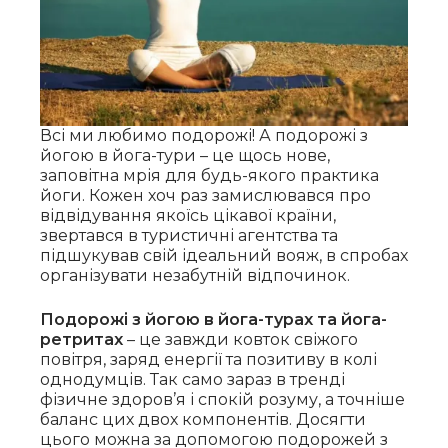
Всі ми любимо подорожі! А подорожі з
йогою в йога-тури – це щось нове,
заповітна мрія для будь-якого практика
йоги. Кожен хоч раз замислювався про
відвідування якоїсь цікавої країни,
звертався в туристичні агентства та
підшукував свій ідеальний вояж, в спробах
організувати незабутній відпочинок.
Подорожі з йогою в йога-турах та йога-
ретритах
– це завжди ковток свіжого
повітря, заряд енергії та позитиву в колі
однодумців. Так само зараз в тренді
фізичне здоров’я і спокій розуму, а точніше
баланс цих двох компонентів. Досягти
цього можна за допомогою подорожей з