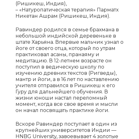
(Ришикеш, Индия),
– «Натуропатическая терапия» Парматх
Никетан Ашрам (Ришикеш, Индия).
Равиндер родился в семье брахмана в
небольшой индийской деревеньке в
штате Харьяна. Впервые мальчик узнал о
йоге от своего отца, который по утрам
практиковал асаны, пранаяму и
медитацию. В 12-летнем возрасте он
поступил в ведическую школу по
изучению древних текстов (Ригведы),
мантр и йоги, а в 16 лет по наставлению
учителя отправился в Ришикеш к его
Гуру для дальнейшего обучения. В
жизни юноши настал переломный
момент, когда все свое время и мысли
он начал посвящать практике йоги.
Вскоре Равиндер поступает в один из
крупнейших университетов Индии —
HNBG University, завоевывает 4 золотые