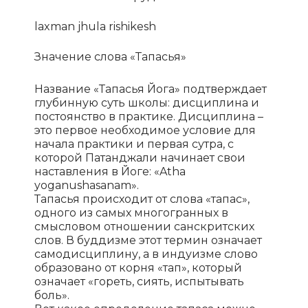
laxman jhula rishikesh
Значение слова «Тапасья»
Название «Тапасья Йога» подтверждает
глубинную суть школы: дисциплина и
постоянство в практике. Дисциплина –
это первое необходимое условие для
начала практики и первая сутра, с
которой Патанджали начинает свои
наставления в Йоге: «Atha
yoganushasanam».
Тапасья происходит от слова «тапас»,
одного из самых многогранных в
смысловом отношении санскритских
слов. В буддизме этот термин означает
самодисциплину, а в индуизме слово
образовано от корня «тап», который
означает «гореть, сиять, испытывать
боль».