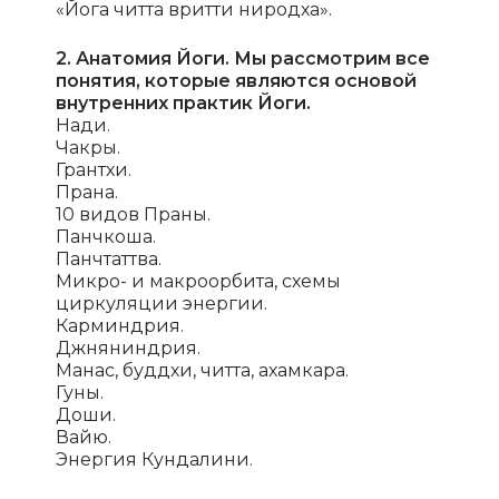
«Йога читта вритти ниродха».
2. Анатомия Йоги. Мы рассмотрим все
понятия, которые являются основой
внутренних практик Йоги.
Нади.
Чакры.
Грантхи.
Прана.
10 видов Праны.
Панчкоша.
Панчтаттва.
Микро- и макроорбита, схемы
циркуляции энергии.
Карминдрия.
Джняниндрия.
Манас, буддхи, читта, ахамкара.
Гуны.
Доши.
Вайю.
Энергия Кундалини.