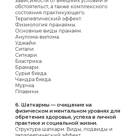
зависимости от внешних условий и
обстоятельст, а также комплексного
состояния практикующего.
Терапевтический эффект.
Физиология пранаямы.
Основные виды пранаям.
Анулома-вилома.
Уджайи.
Ситали.
Ситкари.
Бхастрика.
Брамари.
Сурья бхеда.
Чандра бхеда.
Мурчха.
Плавини.
6. Шаткармы — очищение на
физическом и ментальном уровнях для
обретения здоровья, успеха в личной
практике и социальной жизни.
Структура шаткарм. Виды, подвиды и
терапевтический эффект.