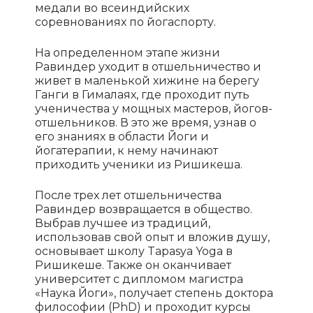
медали во всеиндийских
соревнованиях по йогаспорту.
На определенном этапе жизни
Равиндер уходит в отшельничество и
живет в маленькой хижине на берегу
Ганги в Гималаях, где проходит путь
ученичества у мощных мастеров, йогов-
отшельников. В это же время, узнав о
его знаниях в области Йоги и
йогатерапии, к нему начинают
приходить ученики из Ришикеша.
После трех лет отшельничества
Равиндер возвращается в общество.
Выбрав лучшее из традиций,
использовав свой опыт и вложив душу,
основывает школу Tapasya Yoga в
Ришикеше. Также он оканчивает
университет с дипломом магистра
«Наука Йоги», получает степень доктора
философии (PhD) и проходит курсы