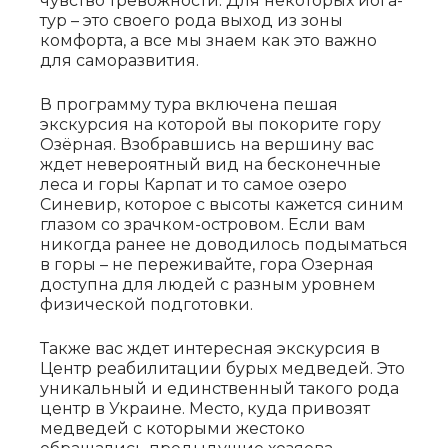
чувство тревожности. Для некоторых йога-
тур – это своего рода выход из зоны
комфорта, а все мы знаем как это важно
для саморазвития.
В программу тура включена пешая
экскурсия на которой вы покорите гору
Озёрная. Взобравшись на вершину вас
ждет невероятный вид на бесконечные
леса и горы Карпат и то самое озеро
Синевир, которое с высоты кажется синим
глазом со зрачком-островом. Если вам
никогда ранее не доводилось подыматься
в горы – не переживайте, гора Озерная
доступна для людей с разным уровнем
физической подготовки.
Также вас ждет интересная экскурсия в
Центр реабилитации бурых медведей. Это
уникальный и единственный такого рода
центр в Украине. Место, куда привозят
медведей с которыми жестоко