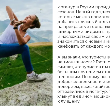
Йога-тур в Грузии пройд
сезонов. Целый год здес
которые можно посмотре
добавить пляжный отдых
на прекрасные горнолыж
шикарными видами в пр
и наслаждаться своим и
знакомиться с новыми 
кайфовать от каждого мо
А вы знали, что туристы 
национальности? Гости 
считает, что туристов им 
большим почтением отн
ценностям. Поэтому во
доброжелательность и и
доверием, наслаждайтесь
отправились в йога-тур,
хлынут в едином мощном
к лучшему.