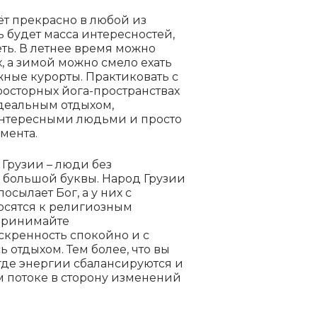
ёт прекрасно в любой из
ь будет масса интересностей,
ть. В летнее время можно
, а зимой можно смело ехать
ные курорты. Практиковать с
осторных йога-пространствах
деальным отдыхом,
интересными людьми и просто
мента.
в Грузии – люди без
с большой буквы. Народ Грузии
посылает Бог, а у них с
осятся к религиозным
спринимайте
скренность спокойно и с
 отдыхом. Тем более, что вы
 где энергии сбалансируются и
 потоке в сторону изменений