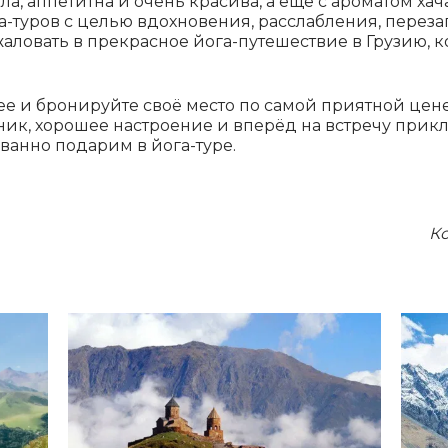
тла, аппетитна и очень красива, а ещё с ароматом ха
-туров с целью вдохновения, расслабления, переза
жаловать в прекрасное йога-путешествие в Грузию, 
ее и бронируйте своё место по самой приятной цене
ник, хорошее настроение и вперёд на встречу прикл
ванно подарим в йога-туре.
К