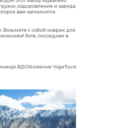
чапури! Этот набор идеально
грузки, оздоровления и заряда
которое вам запомнится
. Возьмите с собой коврик для
ючениям! Хотя, последнее в
оманда ВДОХновение YogaTours