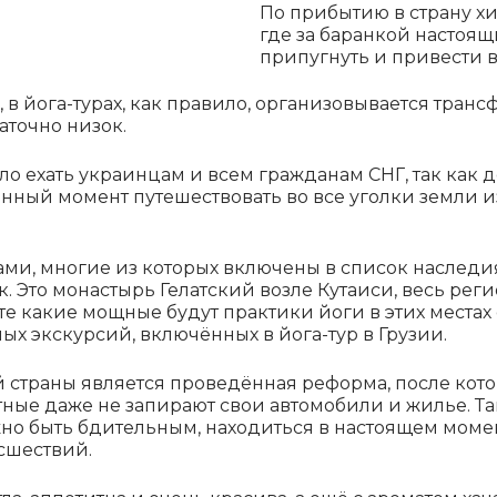
По прибытию в страну хи
где за баранкой настоя
припугнуть и привести в
, в йога-турах, как правило, организовывается трансф
аточно низок.
ло ехать украинцам и всем гражданам СНГ, так как д
нный момент путешествовать во все уголки земли из
ами, многие из которых включены в список наследи
к. Это монастырь Гелатский возле Кутаиси, весь рег
е какие мощные будут практики йоги в этих местах
х экскурсий, включённых в йога-тур в Грузии.
 страны является проведённая реформа, после кот
ные даже не запирают свои автомобили и жилье. Так
ужно быть бдительным, находиться в настоящем моме
сшествий.